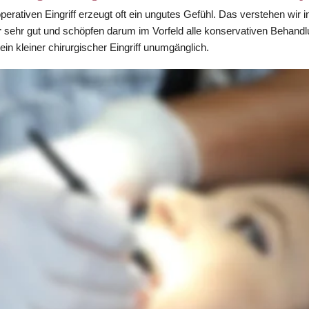
rativen Eingriff erzeugt oft ein ungutes Gefühl. Das verstehen wir in
r
 sehr gut und schöpfen darum im Vorfeld alle konservativen Behand
ein kleiner chirurgischer Eingriff unumgänglich.
hlen wir in Absprache mit Ihnen stets die ideale und schonendste Met
Oralchirurgen zusammen. Mögliche chirurgische Eingriffe können sein:
nenverlängerung
ktion
fernung
rständlich jederzeit einen Oralchirurgen Ihres Vertrauens aufsuchen