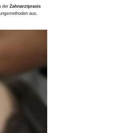
 der 
Zahnarztpraxis 
lungsmethoden aus. 
hode. Wir arbeiten mit 
.