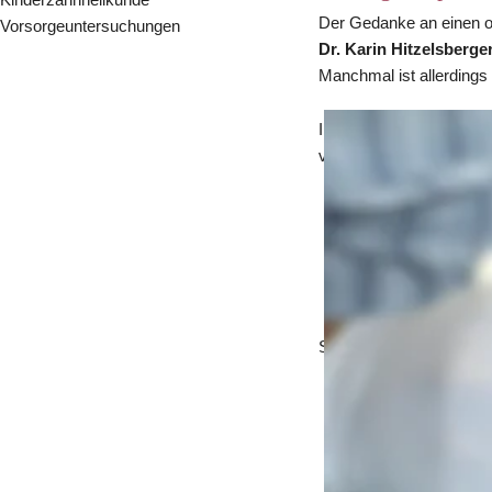
Der Gedanke an einen ope
Vorsorgeuntersuchungen
Dr. Karin Hitzelsberge
Manchmal ist allerdings 
In einem solchen Fall wä
versierten Kiefer- und 
Chirurgische Kro
Implantation
Wurzelspitzenrese
Extraktionen
Weisheitszahnent
Sie können aber selbstve