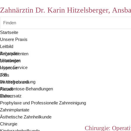
Zahnärztin Dr. Karin Hitzelsberger, Ansb
Finden
Startseite
Unsere Praxis
Leitbild
Behandler
Angstpatienten
Mitarbeiter
Leistungen
Unser Service
Hypnose
IPR
Jobs
Wurzelbehandlung
Ihr Weg zu uns
Parodontose-Behandlungen
Aktuell
Zahnersatz
Mehr...
Prophylaxe und Professionelle Zahnreinigung
Zahnimplantate
Ästhetische Zahnheilkunde
Chirurgie
Chirurgie: Operat
Kinderzahnheilkunde